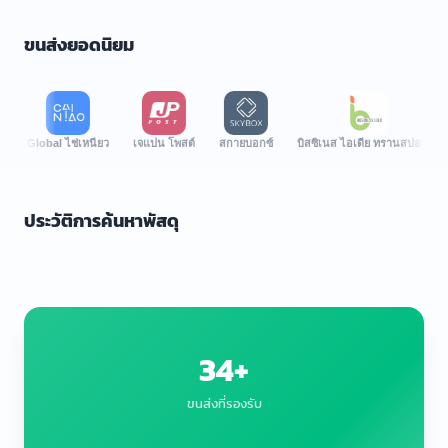
ขนส่งยอดนิยม
Global ไช่เหนียว
เจแปน โพสต์
สกายบอกซ์
บิสซิเนส ไอเดีย ทรานสปอร์ต
ปอลอ
ประวัติการค้นหาพัสดุ
34+
ขนส่งที่รองรับ