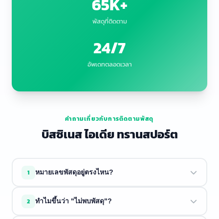
65K+
พัสดุที่ติดตาม
24/7
อัพเดทตลอดเวลา
คำถามเกี่ยวกับการติดตามพัสดุ
บิสซิเนส ไอเดีย ทรานสปอร์ต
1
หมายเลขพัสดุอยู่ตรงไหน?
หมายเลขพัสดุจะอยู่ในอีเมลยืนยันการจัดส่งหรือใบเสร็จจากผู้
2
ทำไมขึ้นว่า "ไม่พบพัสดุ"?
ขาย มักจะขึ้นต้นด้วยตัวอักษรตามด้วยตัวเลข