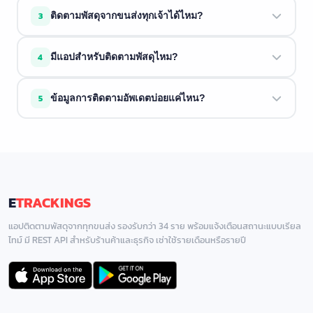
ขนส่งอาจยังไม่ได้สแกนพัสดุ ลองใหม่อีกครั้งในอีกไม่กี่ชั่วโมง
3
ติดตามพัสดุจากขนส่งทุกเจ้าได้ไหม?
ขนส่งบางแห่งใช้เวลา 1 ถึง 2 วันในการอัพเดตระบบ
ETrackings รองรับขนส่งกว่า 34 บริษัท ถ้าขนส่งของคุณอยู่ใน
4
มีแอปสำหรับติดตามพัสดุไหม?
รายการด้านบน เราติดตามให้ได้
มี ETrackings มีทั้งบน
iOS
และ
Android
พร้อมแจ้งเตือน, โน้ต
5
ข้อมูลการติดตามอัพเดตบ่อยแค่ไหน?
พัสดุ, และประวัติการติดตาม
เราดึงข้อมูลล่าสุดจากขนส่งแบบเรียลไทม์ทุกครั้งที่คุณค้นหา
ข้อมูลใหม่เท่าที่ขนส่งให้มา
E
TRACKINGS
แอปติดตามพัสดุจากทุกขนส่ง รองรับกว่า 34 ราย พร้อมแจ้งเตือนสถานะแบบเรียล
ไทม์ มี REST API สำหรับร้านค้าและธุรกิจ เช่าใช้รายเดือนหรือรายปี