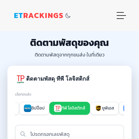
ET
RACKINGS
ติดตามพัสดุของคุณ
ติดตามพัสดุจากทุกขนส่ง ในที่เดียว
ติดตามพัสดุ ทีพี โลจิสติกส์
เลือกขนส่ง
เอ็กซเพรส
ชิปป๊อป
ทีพี โลจิสติกส์
ยูพีเอส
Glob