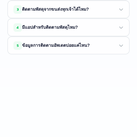
ขนส่งอาจยังไม่ได้สแกนพัสดุ ลองใหม่อีกครั้งในอีกไม่กี่ชั่วโมง
3
ติดตามพัสดุจากขนส่งทุกเจ้าได้ไหม?
ขนส่งบางแห่งใช้เวลา 1 ถึง 2 วันในการอัพเดตระบบ
ETrackings รองรับขนส่งกว่า 34 บริษัท ถ้าขนส่งของคุณอยู่ใน
4
มีแอปสำหรับติดตามพัสดุไหม?
รายการด้านบน เราติดตามให้ได้
มี ETrackings มีทั้งบน
iOS
และ
Android
พร้อมแจ้งเตือน, โน้ต
5
ข้อมูลการติดตามอัพเดตบ่อยแค่ไหน?
พัสดุ, และประวัติการติดตาม
เราดึงข้อมูลล่าสุดจากขนส่งแบบเรียลไทม์ทุกครั้งที่คุณค้นหา
ข้อมูลใหม่เท่าที่ขนส่งให้มา