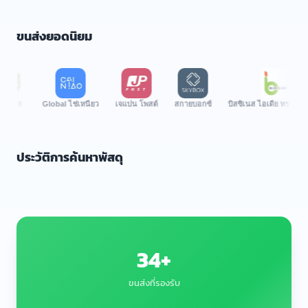
ขนส่งยอดนิยม
Global ไช่เหนียว
เจแปน โพสต์
สกายบอกซ์
บิสซิเนส ไอเดีย ทรานสปอร์ต
ประวัติการค้นหาพัสดุ
34+
ขนส่งที่รองรับ