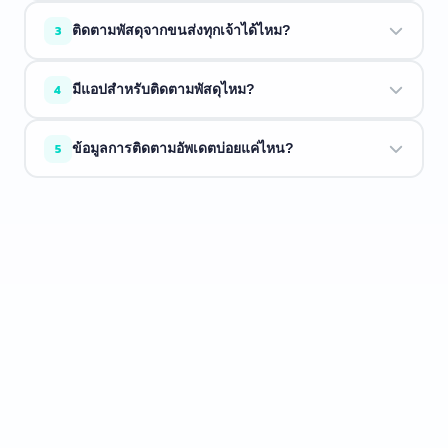
ขนส่งอาจยังไม่ได้สแกนพัสดุ ลองใหม่อีกครั้งในอีกไม่กี่ชั่วโมง
3
ติดตามพัสดุจากขนส่งทุกเจ้าได้ไหม?
ขนส่งบางแห่งใช้เวลา 1 ถึง 2 วันในการอัพเดตระบบ
ETrackings รองรับขนส่งกว่า 34 บริษัท ถ้าขนส่งของคุณอยู่ใน
4
มีแอปสำหรับติดตามพัสดุไหม?
รายการด้านบน เราติดตามให้ได้
มี ETrackings มีทั้งบน
iOS
และ
Android
พร้อมแจ้งเตือน, โน้ต
5
ข้อมูลการติดตามอัพเดตบ่อยแค่ไหน?
พัสดุ, และประวัติการติดตาม
เราดึงข้อมูลล่าสุดจากขนส่งแบบเรียลไทม์ทุกครั้งที่คุณค้นหา
ข้อมูลใหม่เท่าที่ขนส่งให้มา