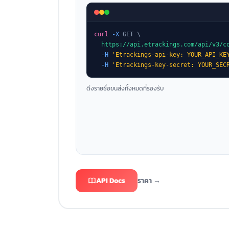
curl
-X
 GET \

https://api.etrackings.com/api/v3/c
-H
'Etrackings-api-key: YOUR_API_KE
-H
'Etrackings-key-secret: YOUR_SEC
ดึงรายชื่อขนส่งทั้งหมดที่รองรับ
API Docs
ราคา →