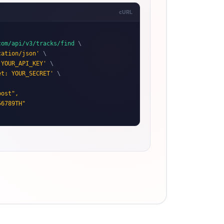
cURL
com/api/v3/tracks/find
 \

cation/json'
 \

 YOUR_API_KEY'
 \

et: YOUR_SECRET'
 \

ost",

6789TH"
