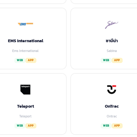
EMS International
ซาบีน่า
Ems International
Sabina
WEB
APP
WEB
APP
Teleport
OnTrac
Teleport
Ontrac
WEB
APP
WEB
APP