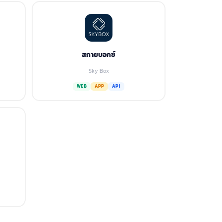
สกายบอกซ์
Sky Box
WEB
APP
API