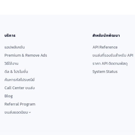
บริการ
สำหรับนักพัฒนา
แอปพลิเคชัน
API Reference
Premium & Remove Ads
ขนส่งที่รองรับสำหรับ API
วิธีใช้งาน
ราคา API ติดตามพัสดุ
ดีล & โปรโมชั่น
System Status
ค้นหารหัสไปรษณีย์
Call Center ขนส่ง
Blog
Referral Program
ขนส่งยอดนิยม
ไปรษณีย์ไทย
เคอีเอ็กซ์ เอ็กซ์เพรส