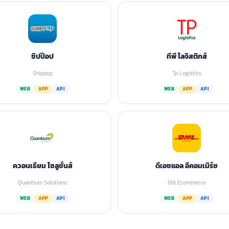
ชิปป๊อป
ทีพี โลจิสติกส์
Shippop
Tp Logistics
WEB
APP
API
WEB
APP
API
ควอนเธียม โซลูชั่นส์
ดีเอชแอล อีคอมเมิร์ซ
Quantium Solutions
Dhl Ecommerce
WEB
APP
API
WEB
APP
API