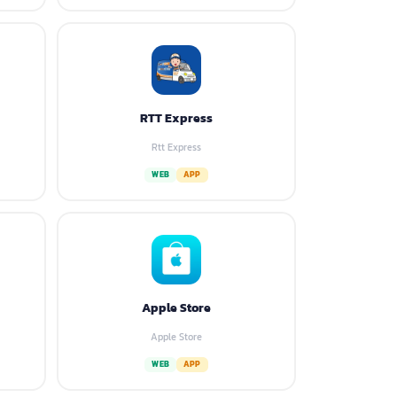
RTT Express
Rtt Express
WEB
APP
Apple Store
Apple Store
WEB
APP