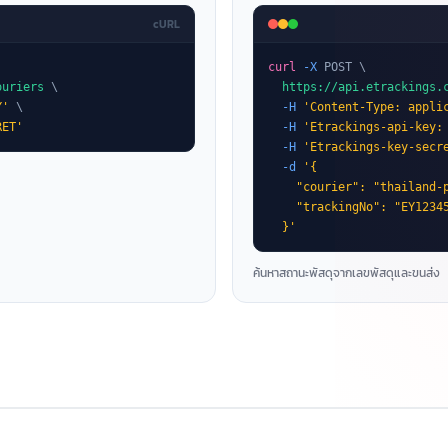
cURL
curl
-X
 POST \

ouriers
 \

https://api.etrackings.
Y'
 \

-H
'Content-Type: appli
RET'
-H
'Etrackings-api-key:
-H
'Etrackings-key-secr
-d
'{

    "courier": "thailand-p
    "trackingNo": "EY12345
  }'
ค้นหาสถานะพัสดุจากเลขพัสดุและขนส่ง