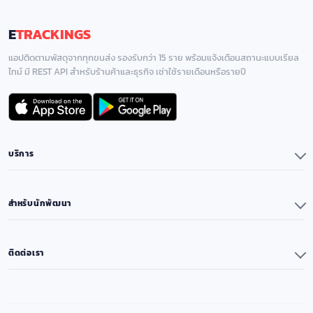
E
TRACKINGS
แอปติดตามพัสดุจากทุกขนส่ง รองรับกว่า 15 ราย พร้อมแจ้งเตือนสถานะแบบเรียล
ไทม์ มี REST API สำหรับร้านค้าและธุรกิจ เช่าใช้รายเดือนหรือรายปี
บริการ
แอปพลิเคชัน
Premium & Remove Ads
สำหรับนักพัฒนา
วิธีใช้งาน
API Reference
ดีล & โปรโมชั่น
ขนส่งที่รองรับสำหรับ API
ติดต่อเรา
ค้นหารหัสไปรษณีย์
ราคา API ติดตามพัสดุ
Call Center ขนส่ง
ติดต่อเรา
System Status
Blog
นโยบายความเป็นส่วนตัว
Referral Program