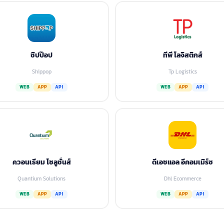
ชิปป๊อป
ทีพี โลจิสติกส์
Shippop
Tp Logistics
WEB
APP
API
WEB
APP
API
ควอนเธียม โซลูชั่นส์
ดีเอชแอล อีคอมเมิร์ซ
Quantium Solutions
Dhl Ecommerce
WEB
APP
API
WEB
APP
API