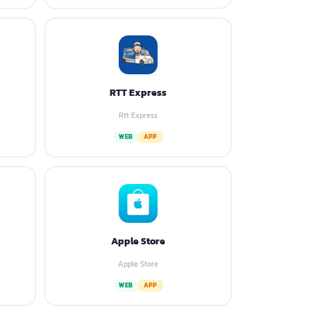
RTT Express
Rtt Express
WEB
APP
Apple Store
Apple Store
WEB
APP