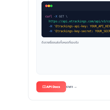
curl
-X
 GET \

https://api.etrackings.com/api/v3/c
-H
'Etrackings-api-key: YOUR_API_KE
-H
'Etrackings-key-secret: YOUR_SEC
ดึงรายชื่อขนส่งทั้งหมดที่รองรับ
API Docs
ราคา →