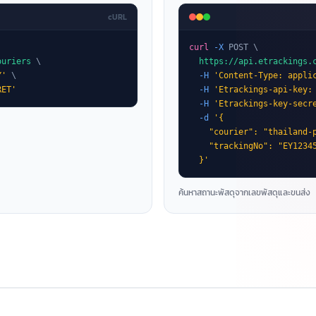
cURL
curl
-X
 POST \

ouriers
 \

https://api.etrackings.
Y'
 \

-H
'Content-Type: appli
RET'
-H
'Etrackings-api-key:
-H
'Etrackings-key-secr
-d
'{

    "courier": "thailand-p
    "trackingNo": "EY12345
  }'
ค้นหาสถานะพัสดุจากเลขพัสดุและขนส่ง