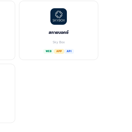
สกายบอกซ์
Sky Box
WEB
APP
API