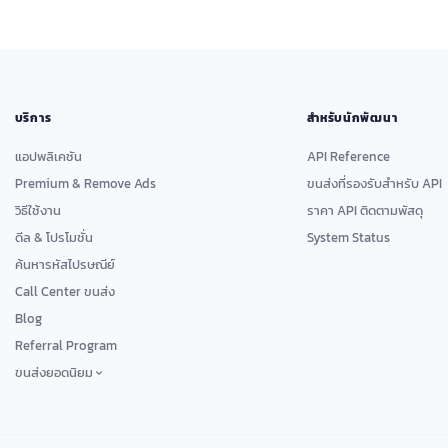
บริการ
สำหรับนักพัฒนา
แอปพลิเคชัน
API Reference
Premium & Remove Ads
ขนส่งที่รองรับสำหรับ API
วิธีใช้งาน
ราคา API ติดตามพัสดุ
ดีล & โปรโมชั่น
System Status
ค้นหารหัสไปรษณีย์
Call Center ขนส่ง
Blog
Referral Program
ขนส่งยอดนิยม
ไปรษณีย์ไทย
เคอีเอ็กซ์ เอ็กซ์เพรส