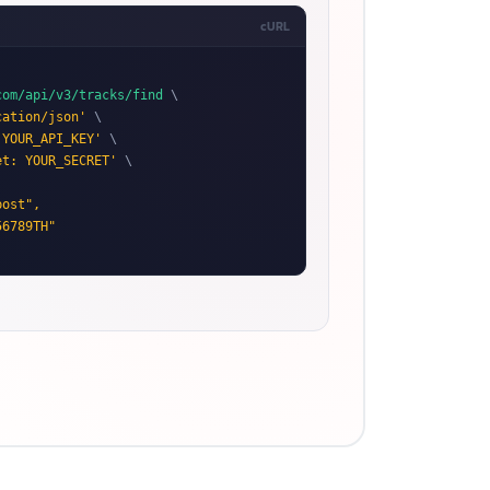
cURL
com/api/v3/tracks/find
 \

cation/json'
 \

 YOUR_API_KEY'
 \

et: YOUR_SECRET'
 \

ost",

6789TH"
