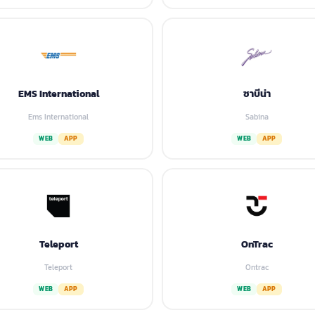
EMS International
ซาบีน่า
Ems International
Sabina
WEB
APP
WEB
APP
Teleport
OnTrac
Teleport
Ontrac
WEB
APP
WEB
APP