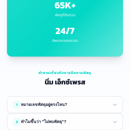
65K+
พัสดุที่ติดตาม
24/7
อัพเดทตลอดเวลา
คำถามเกี่ยวกับการติดตามพัสดุ
นิ่ม เอ็กซ์เพรส
1
หมายเลขพัสดุอยู่ตรงไหน?
หมายเลขพัสดุจะอยู่ในอีเมลยืนยันการจัดส่งหรือใบเสร็จจากผู้
2
ทำไมขึ้นว่า "ไม่พบพัสดุ"?
ขาย มักจะขึ้นต้นด้วยตัวอักษรตามด้วยตัวเลข