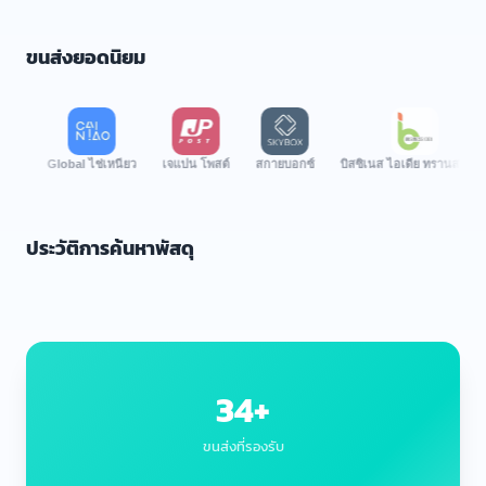
ขนส่งยอดนิยม
Global ไช่เหนียว
เจแปน โพสต์
สกายบอกซ์
บิสซิเนส ไอเดีย ทรานสปอร์ต
ป
ประวัติการค้นหาพัสดุ
34+
ขนส่งที่รองรับ