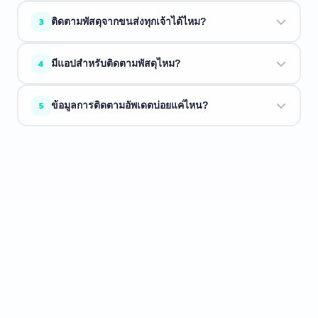
ขนส่งอาจยังไม่ได้สแกนพัสดุ ลองใหม่อีกครั้งในอีกไม่กี่ชั่วโมง
3
ติดตามพัสดุจากขนส่งทุกเจ้าได้ไหม?
ขนส่งบางแห่งใช้เวลา 1 ถึง 2 วันในการอัพเดตระบบ
ETrackings รองรับขนส่งกว่า 34 บริษัท ถ้าขนส่งของคุณอยู่ใน
4
มีแอปสำหรับติดตามพัสดุไหม?
รายการด้านบน เราติดตามให้ได้
มี ETrackings มีทั้งบน
iOS
และ
Android
พร้อมแจ้งเตือน, โน้ต
5
ข้อมูลการติดตามอัพเดตบ่อยแค่ไหน?
พัสดุ, และประวัติการติดตาม
เราดึงข้อมูลล่าสุดจากขนส่งแบบเรียลไทม์ทุกครั้งที่คุณค้นหา
ข้อมูลใหม่เท่าที่ขนส่งให้มา