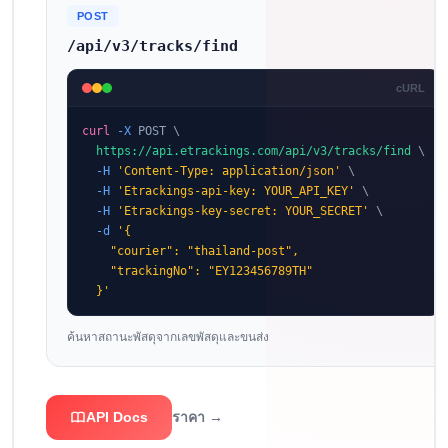
POST
/api/v3/tracks/find
cURL
curl
-X
 POST \

https://api.etrackings.com/api/v3/tracks/find
 \

-H
'Content-Type: application/json'
 \

-H
'Etrackings-api-key: YOUR_API_KEY'
 \

-H
'Etrackings-key-secret: YOUR_SECRET'
 \

-d
'{

    "courier": "thailand-post",

    "trackingNo": "EY123456789TH"

  }'
ค้นหาสถานะพัสดุจากเลขพัสดุและขนส่ง
API Docs
ราคา →