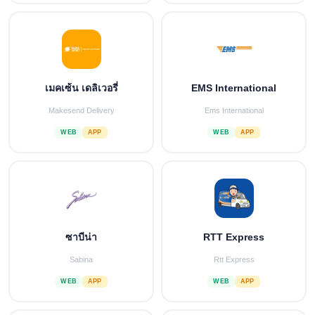
เมคเซ้น เดลิเวอรี่
EMS International
Makesend Delivery
Ems International
WEB
APP
WEB
APP
ซาบีน่า
RTT Express
Sabina
Rtt Express
WEB
APP
WEB
APP