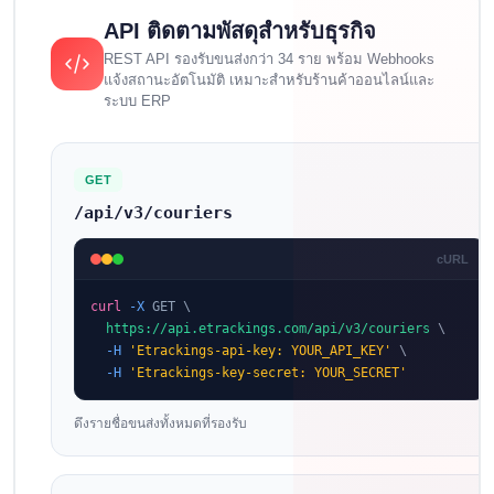
API ติดตามพัสดุสำหรับธุรกิจ
REST API รองรับขนส่งกว่า 34 ราย พร้อม Webhooks
แจ้งสถานะอัตโนมัติ เหมาะสำหรับร้านค้าออนไลน์และ
ระบบ ERP
GET
/api/v3/couriers
cURL
curl
-X
 GET \

https://api.etrackings.com/api/v3/couriers
 \

-H
'Etrackings-api-key: YOUR_API_KEY'
 \

-H
'Etrackings-key-secret: YOUR_SECRET'
ดึงรายชื่อขนส่งทั้งหมดที่รองรับ