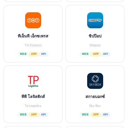
ทีเอ็นที เอ็กซเพรส
ชิปป๊อป
Tnt Express
Shippop
WEB
APP
API
WEB
APP
API
ทีพี โลจิสติกส์
สกายบอกซ์
Tp Logistics
Sky Box
WEB
APP
API
WEB
APP
API