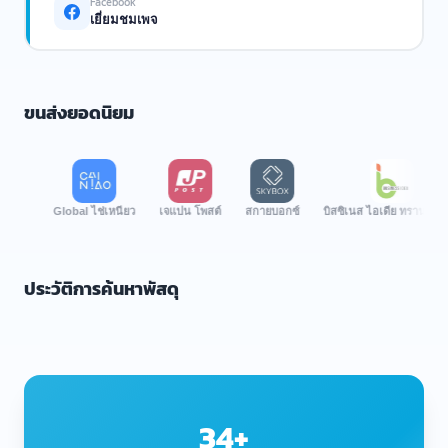
Facebook
เยี่ยมชมเพจ
ขนส่งยอดนิยม
Global ไช่เหนียว
เจแปน โพสต์
สกายบอกซ์
บิสซิเนส ไอเดีย ทรานสปอร์ต
ประวัติการค้นหาพัสดุ
34+