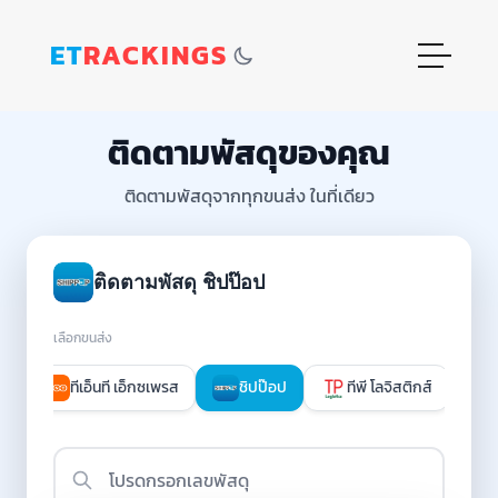
ET
RACKINGS
ติดตามพัสดุของคุณ
ติดตามพัสดุจากทุกขนส่ง ในที่เดียว
ติดตามพัสดุ ชิปป๊อป
เลือกขนส่ง
รส
ทีเอ็นที เอ็กซเพรส
ชิปป๊อป
ทีพี โลจิสติกส์