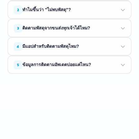
หมายเลขพัสดุจะอยู่ในอีเมลยืนยันการจัดส่งหรือใบเสร็จจากผู้
2
ทำไมขึ้นว่า "ไม่พบพัสดุ"?
ขาย มักจะขึ้นต้นด้วยตัวอักษรตามด้วยตัวเลข
ขนส่งอาจยังไม่ได้สแกนพัสดุ ลองใหม่อีกครั้งในอีกไม่กี่ชั่วโมง
3
ติดตามพัสดุจากขนส่งทุกเจ้าได้ไหม?
ขนส่งบางแห่งใช้เวลา 1 ถึง 2 วันในการอัพเดตระบบ
ETrackings รองรับขนส่งกว่า 34 บริษัท ถ้าขนส่งของคุณอยู่ใน
4
มีแอปสำหรับติดตามพัสดุไหม?
รายการด้านบน เราติดตามให้ได้
มี ETrackings มีทั้งบน
iOS
และ
Android
พร้อมแจ้งเตือน, โน้ต
5
ข้อมูลการติดตามอัพเดตบ่อยแค่ไหน?
พัสดุ, และประวัติการติดตาม
เราดึงข้อมูลล่าสุดจากขนส่งแบบเรียลไทม์ทุกครั้งที่คุณค้นหา
ข้อมูลใหม่เท่าที่ขนส่งให้มา